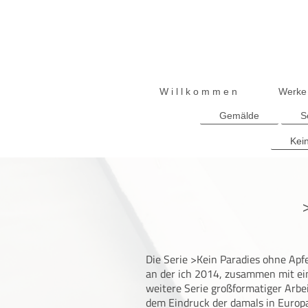
W i l l k o m m e n
Werke
Gemälde
S
Kei
Die Serie >Kein Paradies ohne Ap
an der ich 2014, zusammen mit ei
weitere Serie großformatiger Arbei
dem Eindruck der damals in Euro