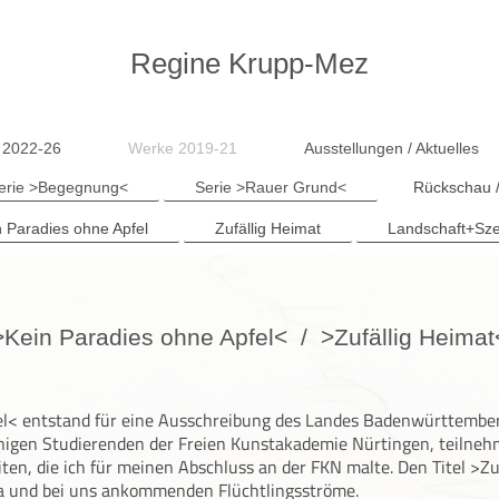
Regine Krupp-Mez
 2022-26
Werke 2019-21
Ausstellungen / Aktuelles
erie >Begegnung<
Serie >Rauer Grund<
Rückschau /
n Paradies ohne Apfel
Zufällig Heimat
Landschaft+Sz
>Kein Paradies ohne Apfel< / >Zufällig Heimat
fel< entstand für eine Ausschreibung des Landes Badenwürttembe
nigen Studierenden der Freien Kunstakademie Nürtingen, teilneh
ten, die ich für meinen Abschluss an der FKN malte. Den Titel >Zu
pa und bei uns ankommenden Flüchtlingsströme.