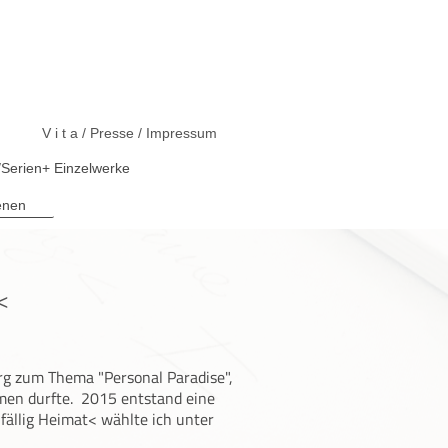
V i t a / Presse / Impressum
Serien+ Einzelwerke
enen
<
rg zum Thema "Personal Paradise",
men durfte. 2015 entstand eine
fällig Heimat< wählte ich unter