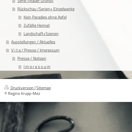
Serie >Rauer Grund<
Rückschau /Serien+ Einzelwerke
Kein Paradies ohne Apfel
Zufällig Heimat
Landschaft+Szenen
Ausstellungen / Aktuelles
V i t a / Presse / Impressum
Presse / Notizen
I m p r e s s u m
Druckversion
|
Sitemap
© Regine Krupp-Mez