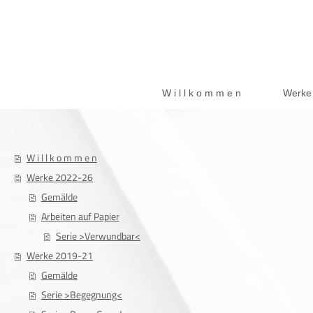
W i l l k o m m e n
Werke
W i l l k o m m e n
Werke 2022-26
Gemälde
Arbeiten auf Papier
Serie >Verwundbar<
Werke 2019-21
Gemälde
Serie >Begegnung<